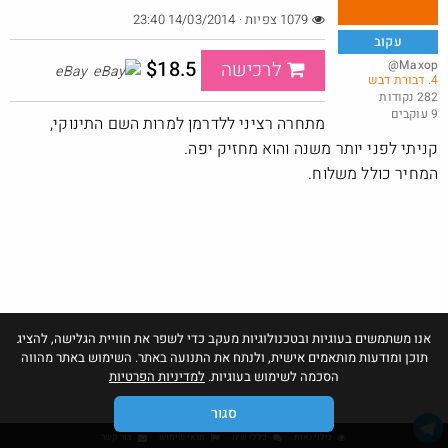
1079 צפיות · 14/03/2014 23:40
עקוב
$18.5
@Maxop
לרכישה
eBay
4. דבורת דבש
רביעיית תחתוני בוקסר אד הארדי ב-25 דולר, ונכללים במשלוח חינם
282 נקודות
9 עוקבים
@כרמלהגלבוע
מתחרה רציני ללדרמן למרות השם התינוקי,
·
·
0
0
36
קניתי לפני יותר משנה והוא מחזיק יפה.
המחיר כולל משלוח.
אנו משתמשים בעוגיות ובטכנולוגיות מעקב כדי לשפר את חוויית הגלישה, להציג
תוכן ומודעות מותאמים אישית, ולנתח את התנועה באתר. השימוש באתר מהווה
הסכמה לשימוש בעוגיות.
למדיניות הפרטיות
סגור
גילוי נאות
כללי שיח
תנאי שימוש
צור קשר