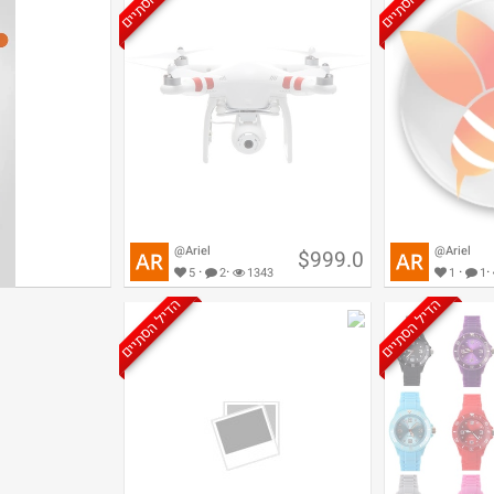
@Ariel
@Ariel
$999.0
·
·
·
·
5
2
1343
1
1
הדיל הסתיים
הדיל הסתיים
 טיפול בהלם ®
מסוק על שלט עם מצלמה