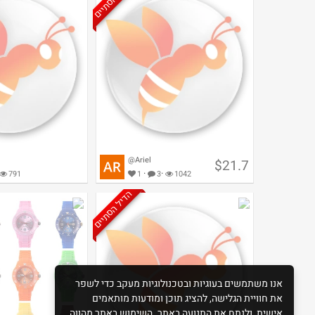
@Ariel
$21.7
·
·
791
1
3
1042
הדיל הסתיים
לתזונה האוניברסלית
מולטי ויטמין
ענבים קוף - 1.85 ק ג - Vitacost
אנו משתמשים בעוגיות ובטכנולוגיות מעקב כדי לשפר
את חוויית הגלישה, להציג תוכן ומודעות מותאמים
אישית, ולנתח את התנועה באתר. השימוש באתר מהווה