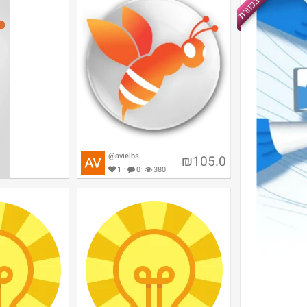
חם בכוורת
@avielbs
₪105.0
·
·
1
0
380
מברשת שיניים בהנחה ב-KSP, איך
היא?