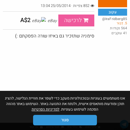
852 צפיות · 25/05/2014 13:04
עקוב
A$2
@IraFridberg85
לרכישה
eBay
5. דַבּוּר
564 נקודות
41 עוקבים
סימניה שתזכיר גם באיזו שורה הפסקתם :)
מה דעתך ?
@AlexsanderRozental31
£11.0
·
·
2
31
1929
אנו משתמשים בעוגיות ובטכנולוגיות מעקב כדי לשפר את חוויית הגלישה, להציג
תוכן ומודעות מותאמים אישית, ולנתח את התנועה באתר. השימוש באתר מהווה
הסכמה לשימוש בעוגיות.
למדיניות הפרטיות
סגור
גילוי נאות
כללי שיח
תנאי שימוש
צור קשר
אהבו: