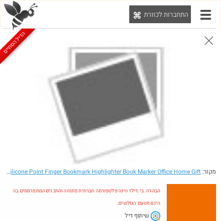
התחברות לכוורת
יט
הדיל הסתיים
0
0
0
המציאות שלי באיביי
הצטרפ/י לקבוצה
@IraFridberg85
מקור:
מוצרים (362)
חברים (492)
- Elastic Silicone Point Finger Bookmark Highlighter Book Marker Office Home Gift
הדיל הסתיים
הבהרה: בי.דילז הינה פלטפורמה חברתית פתוחה והתכנים המתפרסמים בה
הינם מטעם הגולשים.
שיתוף דיל