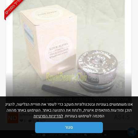
הדיל הסתיים
אהבה אלפא מקצועי מים הוכחה צבע שחור עבה אייליינר ג'ל
אנו משתמשים בעוגיות ובטכנולוגיות מעקב כדי לשפר את חוויית הגלישה, להציג
(LA245)*(AU)
תוכן ומודעות מותאמים אישית, ולנתח את התנועה באתר. השימוש באתר מהווה
@NofarAsraf
A$4.5
הסכמה לשימוש בעוגיות.
למדיניות הפרטיות
·
·
3
5
827
סגור
גילוי נאות
כללי שיח
תנאי שימוש
צור קשר