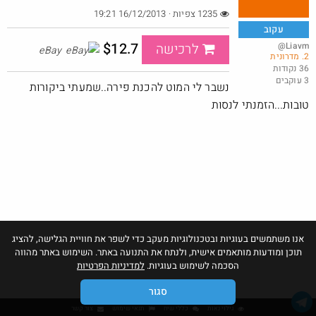
1235 צפיות · 16/12/2013 19:21
עקוב
$12.7
@Liavm
לרכישה
eBay
2. מדרונית
רביעיית תחתוני בוקסר אד הארדי ב-25 דולר, ונכללים במשלוח חינם
36 נקודות
3 עוקבים
@כרמלהגלבוע
נשבר לי המוט להכנת פירה..שמעתי ביקורות
·
·
1
3
102
טובות...הזמנתי לנסות
אנו משתמשים בעוגיות ובטכנולוגיות מעקב כדי לשפר את חוויית הגלישה, להציג
תוכן ומודעות מותאמים אישית, ולנתח את התנועה באתר. השימוש באתר מהווה
הסכמה לשימוש בעוגיות.
למדיניות הפרטיות
סגור
גילוי נאות
כללי שיח
תנאי שימוש
צור קשר