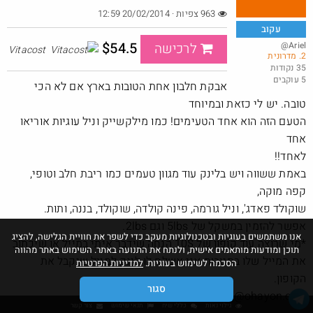
963 צפיות · 20/02/2014 12:59
עקוב
$54.5
@Ariel
לרכישה
Vitacost
2. מדרונית
50 שקל תווי קניה לקרביץ בקניה באתר קפה עלית מעל 79
35 נקודות
5 עוקבים
@אבי_בי
אבקת חלבון אחת הטובות בארץ אם לא הכי
·
·
8
11
430
טובה. יש לי כזאת ובמיוחד
הטעם הזה הוא אחד הטעימים! כמו מילקשייק וניל עוגיות אוריאו
אחד
לאחד!!
באמת ששווה ויש בלינק עוד מגוון טעמים כמו ריבת חלב וטופי,
קפה מוקה,
שוקולד פאדג', וניל גורמה, פינה קולדה, שוקולד, בננה, ותות.
אפשר להזמין במשקל של 5lbs וגם 2lbs.
אנו משתמשים בעוגיות ובטכנולוגיות מעקב כדי לשפר את חוויית הגלישה, להציג
*מי שרוצה עוד קופון של 10$ הנחה שידבר איתי במייל או שיכתוב
תוכן ומודעות מותאמים אישית, ולנתח את התנועה באתר. השימוש באתר מהווה
את המייל שלו בתגובות אני אשלח לו לינק למייל שיקבל את
הסכמה לשימוש בעוגיות.
למדיניות הפרטיות
הקופון.
סגור
ariel@ohayon.co.il
גילוי נאות
כללי שיח
תנאי שימוש
צור קשר