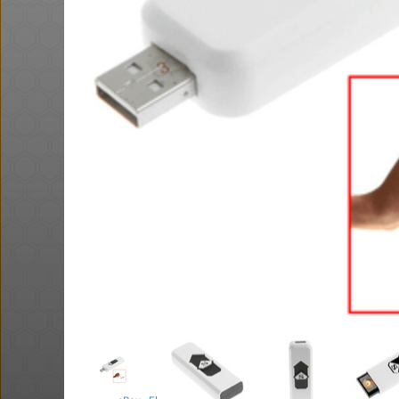
באושר עד , מסך מחשב JVC (וזו
חם בכוורת
Amazon