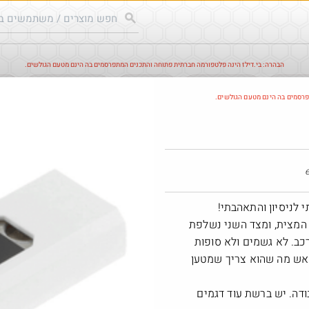
הבהרה: בי.דילז הינה פלטפורמה חברתית פתוחה והתכנים המתפרסמים בה הינם מטעם הגולשים.
עודכנים
הדילים החמים
מוח כוורת
עדכונים מהרשת
חד
פרסמים בה הינם מטעם הגולשים.
חם בכוורת
 לניסיון והתאהבתי!
להטעין את המצית, ומצד השני נשלפת
ב. לא גשמים ולא סופות
 אש מה שהוא צריך שמטען
o
₪149.0
 (קופסא ביום+) זה יספיק לכ5 ימי עבודה. יש ברשת עוד דגמים
3