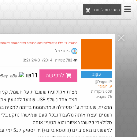
התחברות לכוורת
יט
הדילים המ
הבהרה: בי.דילז הינה פלטפורמה חברתית פתוחה והתכנים המת
שיתוף דיל
Amazon
783 צפיות · 24/01/2014 13:21
₪11
לרכישה
עקוב
eBay
@YvgeniP
9. רוֹבּוֹבִּי
מצית אקולוגית שעובדת על חשמל, קניתי
3,008 נקודות
76 עוקבים
מצד אחד נשלף USB שנועד 
המצית, שעובדת ע"י ספירלה שמתחממת בדומה למצית ברכ
רעמים יעצרו אותה מלעבוד ובכל פעם שמישהו נתקע בלי
סלולארי כלשהו באיזור והוא מטעין אותה.
@אני2
₪100.0
למעשנים מאסיביים
·
·
2
14
199