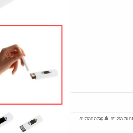
כמובן מדבקה) 24 אינטש.
@No_but_yeah_but_no_
·
·
30
81
2013
Amazon
ח על תוכן זה
קבלת התראות