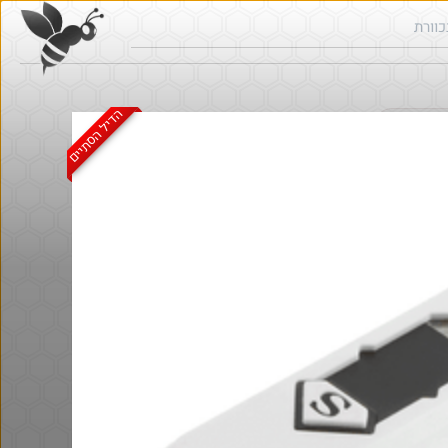
הדיל הסתיים
ש בכוורת
@bobsacaman
·
·
6
5
16