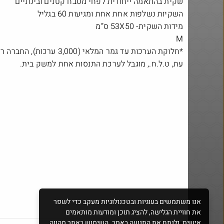
שקית בהתאמה ייחודית לפחי מטבח קטנים ובינוניים
השקיות נשלפות אחת אחת ומגיעות 60 בגליל
מידות השקית- 53X50 ס”מ
M
דיל מטבעות - סוללות
*חלוקת הערכות עד גמר המלאי 
Shodan 5$ Lifetime למהירים
כבל)
עת, ט.ל.ח., מוגבל לערכת התנסות אחת למשק בית.
אנו משתמשים בעוגיות ובטכנולוגיות מעקב כדי לשפר
את חוויית הגלישה, להציג תוכן ומודעות מותאמים
אישית, ולנתח את התנועה באתר. השימוש באתר מהווה