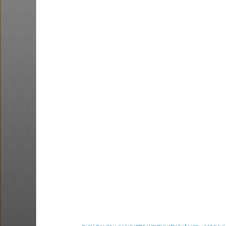
@אוהד_הכוורת
·
·
8
22
1098
Amazon