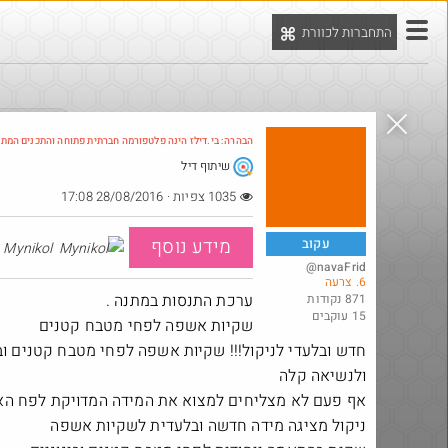
התחברות לכוורת
יט
הדילים המ
הבהרה: בי.דילז הינה פלטפורמה חברתית פתוחה והתכנים המת
שיתוף דיל
1035 צפיות · 28/08/2016 17:08
מידע נוסף
עקוב
Mynikol
@navaFrid
6. צרעה
ערכת התנסות במתנה .
871 נקודות
15 עוקבים
שקיות אשפה לפחי מטבח קטנים
חדש ובלעדי לניקול!!! שקיות אשפה לפחי מטבח קטנים וב
ולנשיאה קלה
אף פעם לא מצליחים למצוא את המידה המדויקת לפח האש
@Ronen1n
$0.4
$5.0
ניקול מציגה מידה חדשה ובלעדית לשקיות אשפה
·
·
·
1108
2
5
557