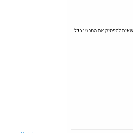
Amazon
 נטענות (עם
(3,000 ערכות), החברה רשאית להפסיק את המבצע בכל
ארוחת ראנץ בשווי 54 ב25 שח
@Gabriel
₪199.0
$47.0
·
·
15
6
617
קרוקס לייטרייד במחיר טוב