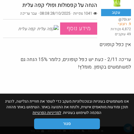
הנחה על קפסולות ופולי קפה עלית
עקוב
1041 צפיות · 28/10/2025 08:08
· עבר עריכה
@יונו70
9. רוֹבּוֹבִּי
FOX HOME FINAL SALE – 70% הנחה על מאות פריטים
מידע נוסף
קפה עלית
4,872 נקודות
49 עוקבים
@סוכר
·
·
0
1
79
אין כפל קופונים
עריכה 2/11 - כעת יש כפל קופונים, כלומר 15% הנחה גם
למשתמשים בקופון. מומלץ!
אנו משתמשים בעוגיות ובטכנולוגיות מעקב כדי לשפר את חוויית הגלישה, להציג
תוכן ומודעות מותאמים אישית, ולנתח את התנועה באתר. השימוש באתר מהווה
הסכמה לשימוש בעוגיות.
למדיניות הפרטיות
סגור
גילוי נאות
כללי שיח
תנאי שימוש
צור קשר