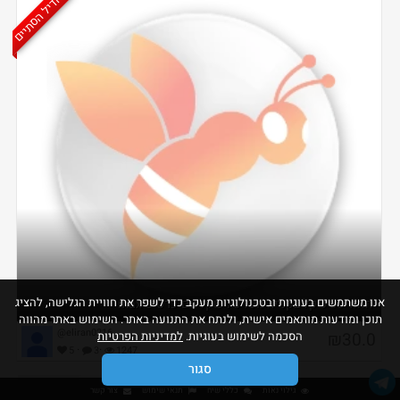
הדיל הסתיים
אנו משתמשים בעוגיות ובטכנולוגיות מעקב כדי לשפר את חוויית הגלישה, להציג
החזר 30 שקל בקנייה מעל 70 שקל עם כרטיס max
תוכן ומודעות מותאמים אישית, ולנתח את התנועה באתר. השימוש באתר מהווה
@eliran0216
₪30.0
הסכמה לשימוש בעוגיות.
למדיניות הפרטיות
·
·
5
3
1247
סגור
גילוי נאות
כללי שיח
תנאי שימוש
צור קשר