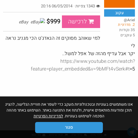
1343 צפיות · 06/05/2014 20:16
עקוב
$999
@Ariel
לרכישה
eBay
2. מדרונית
שוב דקו נותנים בראש
35 נקודות
5 עוקבים
@אבי_בי
$21.7
למי שאוהב מסוקים זה הגאדג'ט הכי מגניב נראה
·
·
20
35
1213
לי
יקר אבל עדיף מהזה של אפל למשל..
https://www.youtube.com/watch?
feature=player_embedded&v=9bMFt4vSerk
#t
=5
אנו משתמשים בעוגיות ובטכנולוגיות מעקב כדי לשפר את חוויית הגלישה, להציג
תוכן ומודעות מותאמים אישית, ולנתח את התנועה באתר. השימוש באתר מהווה
הסכמה לשימוש בעוגיות.
למדיניות הפרטיות
סגור
גילוי נאות
כללי שיח
תנאי שימוש
צור קשר