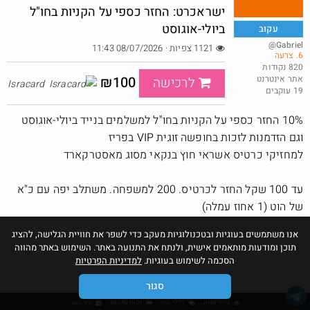
ישראכרט: החזר כספי על הקניות בחו"ל
ביולי-אוגוסט
עקוב
@Gabriel
1121 צפיות · 08/07/2026 11:43
6. צרעה
משקל אדם משוכלל בפחות ממחיר מנת פלאפל
820 נקודות
אתר אינטרנט
₪100
@MeirCohen40
לרכישה
$6.1
Isracard
19 עוקבים
·
·
0
0
27
10% החזר כספי על הקניות בחו"ל למשלמים בנייד ביולי-אוגוסט
וגם הזדמנות לזכות בחופשה זוגית VIP בפריז
למחזיקי כרטיס אשראי חוץ בנקאי מסוג מאסטרקארד
עד 100 שקל החזר לכרטיס. 200 למשפחה. משתלב יפה עם כ"א
של הוט (1 אחוז עמלה)
אנו משתמשים בעוגיות ובטכנולוגיות מעקב כדי לשפר את חוויית הגלישה, להציג
תוכן ומודעות מותאמים אישית, ולנתח את התנועה באתר. השימוש באתר מהווה
הסכמה לשימוש בעוגיות.
למדיניות הפרטיות
סגור
גילוי נאות
כללי שיח
תנאי שימוש
צור קשר