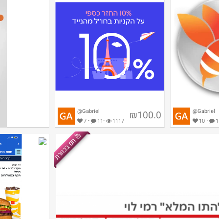
@Gabriel
@Gabriel
₪100.0
·
·
·
7
11
1117
10
1
חם בכוורת
0 עמלת עסקאות
ישראכרט: החזר כספי על הקניות
בחו"ל ביולי-אוגוסט