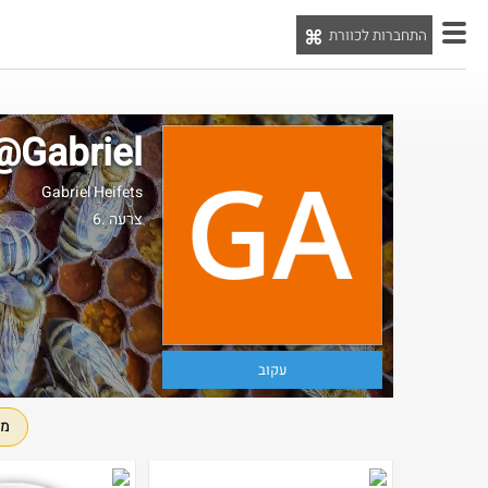
התחברות לכוורת
יט
@Gabriel
Gabriel Heifets
6. צרעה
עקוב
מו