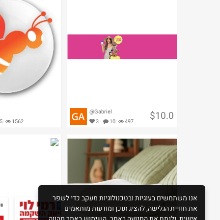
@Gabriel
$10.0
·
·
·
5
1562
3
10
497
Amazon
ארנק מט״ח $10 מתנה בקניית מט"ח
ישראכרט: %
(כאל)
במטבע חוץ
אנו משתמשים בעוגיות ובטכנולוגיות מעקב כדי לשפר
את חוויית הגלישה, להציג תוכן ומודעות מותאמים
אישית, ולנתח את התנועה באתר. השימוש באתר מהווה