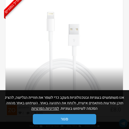
הדיל הסתיים
אנו משתמשים בעוגיות ובטכנולוגיות מעקב כדי לשפר את חוויית הגלישה, להציג
מקורי APPLE מקורית הרשמי IPHONE 5 5C 5S ברק מטען כבל USB
תוכן ומודעות מותאמים אישית, ולנתח את התנועה באתר. השימוש באתר מהווה
@zorro
£8.0
הסכמה לשימוש בעוגיות.
למדיניות הפרטיות
·
·
2
1
935
סגור
גילוי נאות
כללי שיח
תנאי שימוש
צור קשר