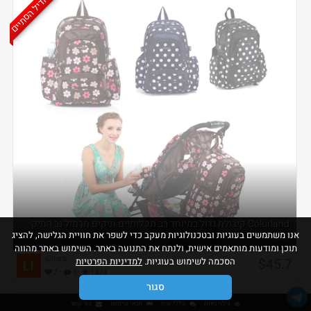
הדיל הסתיים
Colorland קיבולת גדול במיוחד רב תכליתיים תיקים תרמיל גב התיק
אנו משתמשים בעוגיות ובטכנולוגיות מעקב כדי לשפר את חוויית הגלישה, להציג
ח...
תוכן ומודעות מותאמים אישית, ולנתח את התנועה באתר. השימוש באתר מהווה
@liora
$45.7
הסכמה לשימוש בעוגיות.
למדיניות הפרטיות
·
·
7
5
1474
סגור
גילוי נאות
כללי שיח
תנאי שימוש
צור קשר