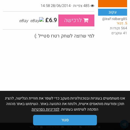
485 צפיות · 28/06/2014 14:58
עקוב
£6.9
@IraFridberg85
לרכישה
eBay
5. דַבּוּר
564 נקודות
41 עוקבים
למי שרוצה לשחק רטרו סטייל :)
מה דעתך ?
@AlexsanderRozental31
£11.0
·
·
2
31
1930
אנו משתמשים בעוגיות ובטכנולוגיות מעקב כדי לשפר את חוויית הגלישה, להציג
תוכן ומודעות מותאמים אישית, ולנתח את התנועה באתר. השימוש באתר מהווה
הסכמה לשימוש בעוגיות.
למדיניות הפרטיות
סגור
גילוי נאות
כללי שיח
תנאי שימוש
צור קשר
אהבו: