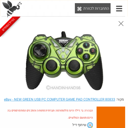
התחברות לכוורת
יט
הדיל הסתיים
0
0
0
המציאות שלי באיביי
הצטרפ/י לקבוצה
@IraFridberg85
מקור:
מוצרים (362)
חברים (492)
- NEW GREEN USB PC COMPUTER GAME PAD CONTROLLER 80833
eBay
הדיל הסתיים
הבהרה: בי.דילז הינה פלטפורמה חברתית פתוחה והתכנים המתפרסמים בה
הינם מטעם הגולשים.
שיתוף דיל