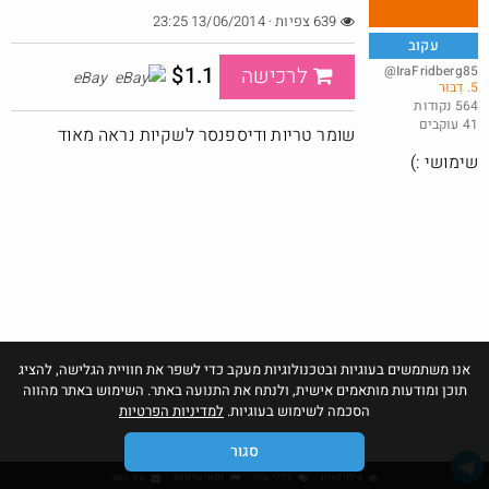
639 צפיות · 13/06/2014 23:25
עקוב
$1.1
@IraFridberg85
לרכישה
eBay
5. דַבּוּר
564 נקודות
41 עוקבים
שומר טריות ודיספנסר לשקיות נראה מאוד
שימושי :)
מה דעתך ?
@AlexsanderRozental31
£11.0
·
·
2
31
1930
הדיל הסתיים
אנו משתמשים בעוגיות ובטכנולוגיות מעקב כדי לשפר את חוויית הגלישה, להציג
תוכן ומודעות מותאמים אישית, ולנתח את התנועה באתר. השימוש באתר מהווה
הסכמה לשימוש בעוגיות.
למדיניות הפרטיות
סגור
גילוי נאות
כללי שיח
תנאי שימוש
צור קשר