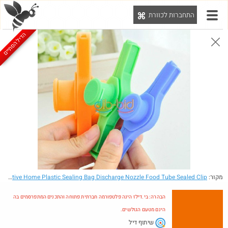
התחברות לכוורת
יט
הדיל הסתיים
0
0
0
המציאות שלי באיביי
הצטרפ/י לקבוצה
@IraFridberg85
מקור:
מוצרים (362)
חברים (492)
- Fashion Creative Home Plastic Sealing Bag Discharge Nozzle Food Tube Sealed Clip
הדיל הסתיים
הבהרה: בי.דילז הינה פלטפורמה חברתית פתוחה והתכנים המתפרסמים בה
הינם מטעם הגולשים.
שיתוף דיל