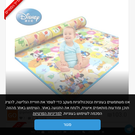
הדיל הסתיים
אנו משתמשים בעוגיות ובטכנולוגיות מעקב כדי לשפר את חוויית הגלישה, להציג
שטיח פעילות ענק לילדה בארץ זה סביב ה 250 ש"ח
תוכן ומודעות מותאמים אישית, ולנתח את התנועה באתר. השימוש באתר מהווה
@golanfxp
₪103.0
הסכמה לשימוש בעוגיות.
למדיניות הפרטיות
·
·
7
3
1374
הדיל הסתיים
סגור
גילוי נאות
כללי שיח
תנאי שימוש
צור קשר