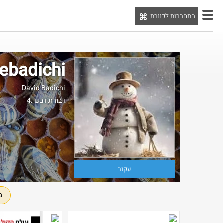
התחברות לכוורת
יט
ebadichi
David Badichi
4. דבורת דבש
עקוב
מ