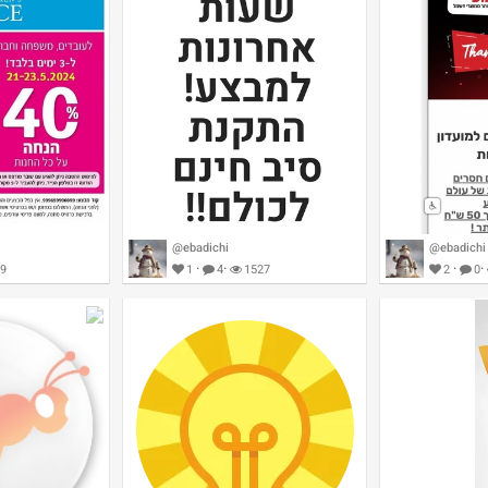
@ebadichi
@ebadichi
·
·
·
·
9
1
4
1527
2
0
גילת טלקום למזמינים היום התקנת
סיב חינם!
40% הנחה בPlace