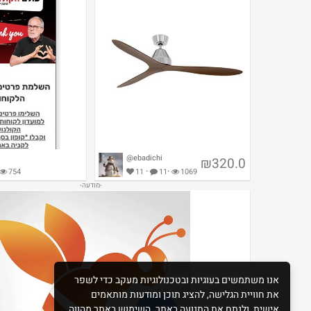
@ebadichi
₪320.0
·
·
754
11
11
1069
מאווררי תקרה במחירי חיסול.
עולם הקולנוע קופון 50₪
אנו משתמשים בעוגיות ובטכנולוגיות מעקב כדי לשפר
את חוויית הגלישה, להציג תוכן ומודעות מותאמים
אישית, ולנתח את התנועה באתר. השימוש באתר מהווה