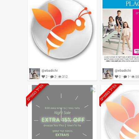
@ebadichi
@ebadichi
·
·
·
·
2
2
312
0
1
55
הדיל הסתיים
הדיל הסתיים
המועצה לצרכנות מזהירה מרכישה
באתר ההנעלה שוז-אונליין