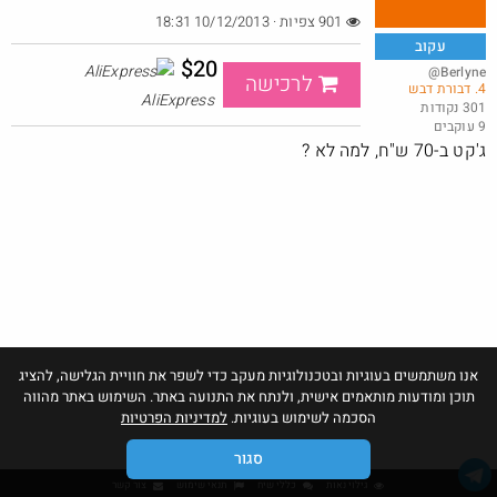
901 צפיות · 10/12/2013 18:31
עקוב
$20
@Berlyne
לרכישה
4. דבורת דבש
ארוחת ראנץ בשווי 54 ב25 שח
AliExpress
301 נקודות
9 עוקבים
@EyalIK70
₪25.0
·
·
ג'קט ב-70 ש"ח, למה לא ?
7
4
302
אנו משתמשים בעוגיות ובטכנולוגיות מעקב כדי לשפר את חוויית הגלישה, להציג
תוכן ומודעות מותאמים אישית, ולנתח את התנועה באתר. השימוש באתר מהווה
הסכמה לשימוש בעוגיות.
למדיניות הפרטיות
סגור
גילוי נאות
כללי שיח
תנאי שימוש
צור קשר