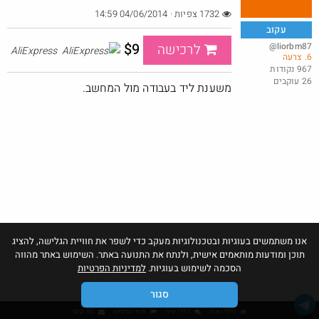
1732 צפיות · 04/06/2014 14:59
עקוב
$9
@liorbm87
לרכישה
AliExpress
6. צרעה
סט 6 מנורות נטענות
967 נקודות
26 עוקבים
@MosheTal
$40.0
משענת ליד בעבודה מול המחשב.
·
·
0
0
33
חם בכוורת
אנו משתמשים בעוגיות ובטכנולוגיות מעקב כדי לשפר את חוויית הגלישה, להציג
תוכן ומודעות מותאמים אישית, ולנתח את התנועה באתר. השימוש באתר מהווה
הסכמה לשימוש בעוגיות.
למדיניות הפרטיות
סגור
גילוי נאות
כללי שיח
תנאי שימוש
צור קשר
אהבו: