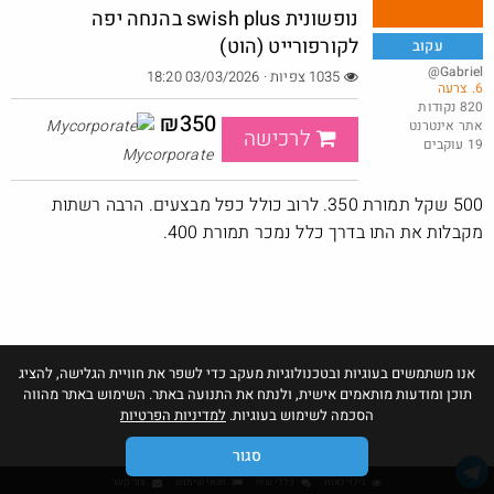
נופשונית swish plus בהנחה יפה
לקורפורייט (הוט)
עקוב
@Gabriel
1035 צפיות · 03/03/2026 18:20
6. צרעה
מגפי timberland, במחיר של נעל סינית.
820 נקודות
₪350
אתר אינטרנט
@AssafAssis83
₪240.0
לרכישה
19 עוקבים
·
·
6
4
532
Mycorporate
500 שקל תמורת 350. לרוב כולל כפל מבצעים. הרבה רשתות
מקבלות את התו בדרך כלל נמכר תמורת 400.
אנו משתמשים בעוגיות ובטכנולוגיות מעקב כדי לשפר את חוויית הגלישה, להציג
תוכן ומודעות מותאמים אישית, ולנתח את התנועה באתר. השימוש באתר מהווה
הסכמה לשימוש בעוגיות.
למדיניות הפרטיות
סגור
גילוי נאות
כללי שיח
תנאי שימוש
צור קשר