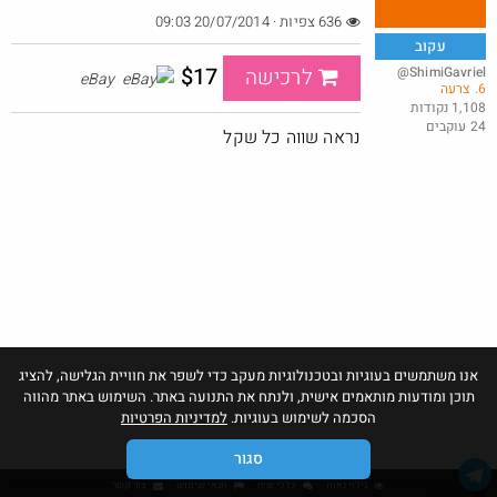
636 צפיות · 20/07/2014 09:03
עקוב
$17
@ShimiGavriel
לרכישה
eBay
6. צרעה
דיל מטבעות - סוללות נטענות (עם כבל)
1,108 נקודות
24 עוקבים
@BEeOR
$0.4
נראה שווה כל שקל
·
·
5
11
1070
אנו משתמשים בעוגיות ובטכנולוגיות מעקב כדי לשפר את חוויית הגלישה, להציג
תוכן ומודעות מותאמים אישית, ולנתח את התנועה באתר. השימוש באתר מהווה
הסכמה לשימוש בעוגיות.
למדיניות הפרטיות
סגור
גילוי נאות
כללי שיח
תנאי שימוש
צור קשר
אהבו: