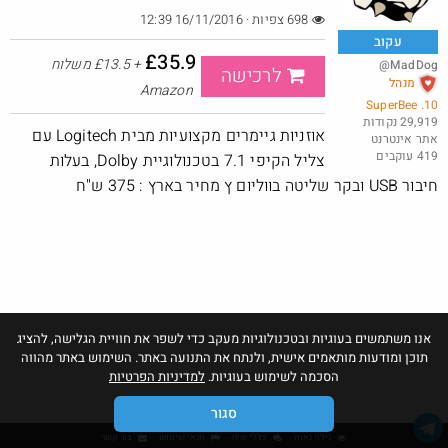
698 צפיות · 16/11/2016 12:39
עקוב
£35.9
+ £13.5 משלוח
@MadDog
לרכישה
סט 6 מנורות נטענות
מנהל
Amazon
10. SuperBee
@MosheTal
$40.0
29,919 נקודות
·
·
אוזניות גיימרים מקצועיות מבית Logitech עם
4
1
243
אתר אינטרנט
419 עוקבים
צליל הקיפי 7.1 בטכנולוגיית Dolby, בעלות
חיבור USB ובקר שליטה בווליום ץ מחיר בארץ : 375 ש"ח
אנו משתמשים בעוגיות ובטכנולוגיות מעקב כדי לשפר את חוויית הגלישה, להציג
תוכן ומודעות מותאמים אישית, ולנתח את התנועה באתר. השימוש באתר מהווה
הסכמה לשימוש בעוגיות.
למדיניות הפרטיות
סגור
גילוי נאות
כללי שיח
תנאי שימוש
צור קשר