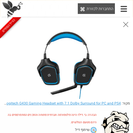
התחברות לכוורת
יט
הדיל הסתיים
הבהרה: בי.דילז הינה פלטפורמה חברתית פתוחה והתכנים המתפרסמים בה הינם מטעם הגולשים.
הדילים המעודכנים
הדילים החמים
מוח כוורת
עדכונים מהרשת
חדש בכוורת
Amazon
מקור:
- Logitech G430 Gaming Headset with 7.1 Dolby Surround for PC and PS4
on
הבהרה: בי.דילז הינה פלטפורמה חברתית פתוחה והתכנים המתפרסמים בה
הינם מטעם הגולשים.
שיתוף דיל