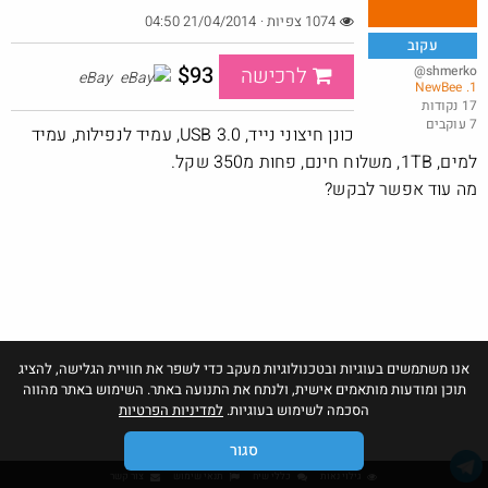
1074 צפיות · 21/04/2014 04:50
עקוב
$93
@shmerko
לרכישה
eBay
1. NewBee
אמבטיית קרח XL בשילוח עד הבית
17 נקודות
7 עוקבים
@כרמלהגלבוע
$47.5
כונן חיצוני נייד, USB 3.0, עמיד לנפילות, עמיד
·
·
8
9
527
למים, 1TB, משלוח חינם, פחות מ350 שקל.
מה עוד אפשר לבקש?
אנו משתמשים בעוגיות ובטכנולוגיות מעקב כדי לשפר את חוויית הגלישה, להציג
תוכן ומודעות מותאמים אישית, ולנתח את התנועה באתר. השימוש באתר מהווה
הסכמה לשימוש בעוגיות.
למדיניות הפרטיות
סגור
גילוי נאות
כללי שיח
תנאי שימוש
צור קשר