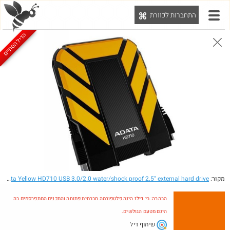
התחברות לכוורת
יט
הדיל הסתיים
הבהרה: בי.דילז הינה פלטפורמה חברתית פתוחה והתכנים המתפרסמים בה הינם מטעם הגולשים.
הדילים המעודכנים
הדילים החמים
מוח כוורת
עדכונים מהרשת
חדש בכוורת
Amazon
מקור:
- 1TB A data Yellow HD710 USB 3.0/2.0 water/shock proof 2.5" external hard drive
הבהרה: בי.דילז הינה פלטפורמה חברתית פתוחה והתכנים המתפרסמים בה
הינם מטעם הגולשים.
שיתוף דיל