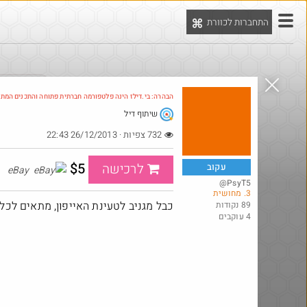
התחברות לכוורת
יט
הדילים המ
הבהרה: בי.דילז הינה פלטפורמה חברתית פתוחה והתכנים המת
שיתוף דיל
732 צפיות · 26/12/2013 22:43
$5
לרכישה
עקוב
eBay
@PsyT5
3. מחושית
כבל מגניב לטעינת האייפון, מתאים לכל 
89 נקודות
4 עוקבים
@YuvalS04
₪5.0
·
·
3
1
226