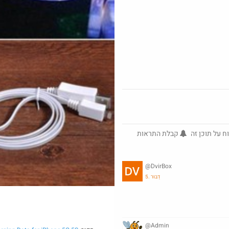
חם בכוורת
Amazon
סט 6 מנורות נטענות
ח על תוכן זה
קבלת התראות
@DvirBox
5. דַבּוּר
@Admin