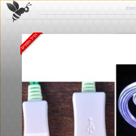
הדיל הסתיים
ש בכוורת
@BarakElisha00
@MosheTal
·
·
·
·
4
3
293
0
0
97