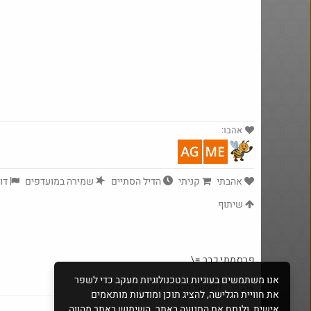
מנוי קפה לחודש בילוו ב 5 ש"ח (!) -
לאומי בונוס
אהבו:
אהבתי
קניתי
הדיל הסתיים
שמירה במועדפים
דוו
שיתוף
פרסמתי כבר =\
אנו משתמשים בעוגיות ובטכנולוגיות מעקב כדי לשפר
אהבתי
·
דיווח על תגובה
·
27/12/2013 00:23
את חוויית הגלישה, להציג תוכן ומודעות מותאמים
אישית, ולנתח את התנועה באתר. השימוש באתר מהווה