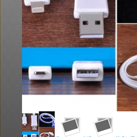
הדיל הסתיים
טיב טעם - 50% הנחה על מגוון
מוצרים לחברי מועדון
@אבי_בי
$58.0
·
·
8
11
576
ושוב, דקו. פטישון עוצמתי. אני
הגעתי ל 58$