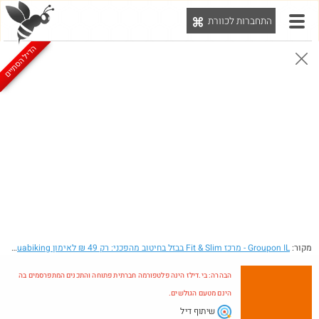
התחברות לכוורת
יט
הדיל הסתיים
הבהרה: בי.דילז הינה פלטפורמה חברתית פתוחה והתכנים המתפרסמים בה הינם מטעם הגולשים.
הדילים המעודכנים
הדילים החמים
מוח כוורת
עדכונים מהרשת
חדש בכוורת
חם בכוורת
Amazon
מקור:
Groupon IL
- מרכז Fit & Slim בבזל בחיטוב מהפכני: רק 49 ₪ לאימון Aquabiking על אופני כושר בבריכה, או אימון Silhouette על הליכון ואקום!
הבהרה: בי.דילז הינה פלטפורמה חברתית פתוחה והתכנים המתפרסמים בה
הינם מטעם הגולשים.
שיתוף דיל