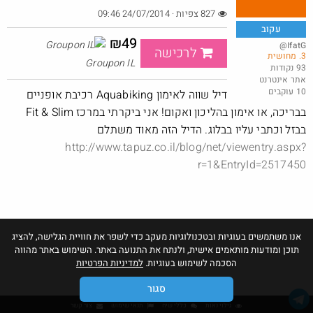
827 צפיות · 24/07/2014 09:46
עקוב
₪49
@IfatG
לרכישה
3. מחושית
באג? רק לפריים - משלוח חינם ללא הגבלת 49$
Groupon IL
93 נקודות
אתר אינטרנט
@No_but_yeah_but_no_
10 עוקבים
·
·
דיל שווה לאימון Aquabiking רכיבת אופניים
23
67
1253
בבריכה, או אימון בהליכון ואקום! אני ביקרתי במרכז Fit & Slim
בבזל וכתבי עליו בבלוג. הדיל הזה מאוד משתלם
http://www.tapuz.co.il/blog/net/viewentry.aspx?
r=1&EntryId=2517450
אנו משתמשים בעוגיות ובטכנולוגיות מעקב כדי לשפר את חוויית הגלישה, להציג
תוכן ומודעות מותאמים אישית, ולנתח את התנועה באתר. השימוש באתר מהווה
הסכמה לשימוש בעוגיות.
למדיניות הפרטיות
סגור
גילוי נאות
כללי שיח
תנאי שימוש
צור קשר