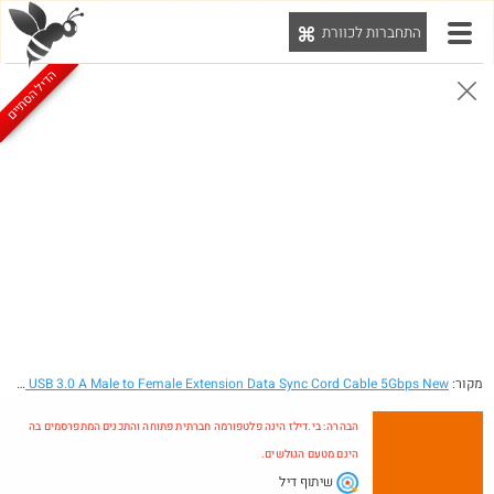
התחברות לכוורת
יט
הדיל הסתיים
הבהרה: בי.דילז הינה פלטפורמה חברתית פתוחה והתכנים המתפרסמים בה הינם מטעם הגולשים.
הדילים המעודכנים
הדילים החמים
מוח כוורת
עדכונים מהרשת
חדש בכוורת
חם בכוורת
Amazon
מקור:
- 3FT 3Feet 1M USB 3.0 A Male to Female Extension Data Sync Cord Cable 5Gbps New
הבהרה: בי.דילז הינה פלטפורמה חברתית פתוחה והתכנים המתפרסמים בה
הינם מטעם הגולשים.
שיתוף דיל