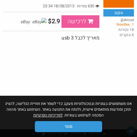
630 צפיות · 18/08/2013 23:34
עקוב
$2.9
@Aricut
לרכישה
eBay
1. NewBee
משלוח ב $6.99
18 נקודות
6 עוקבים
@ArieM
$7.0
מאריך לכבל usb 3
·
·
25
18
1243
חם בכוורת
Amazon
אנו משתמשים בעוגיות ובטכנולוגיות מעקב כדי לשפר את חוויית הגלישה, להציג
תוכן ומודעות מותאמים אישית, ולנתח את התנועה באתר. השימוש באתר מהווה
הסכמה לשימוש בעוגיות.
למדיניות הפרטיות
סגור
גילוי נאות
כללי שיח
תנאי שימוש
צור קשר
אהבו: