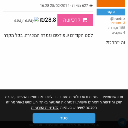
627 צפיות · 25/02/2014 16:28
עקוב
₪28.8
@hendrix
לרכישה
eBay
3. מחושית
באג? רק לפריים - משלוח חינם ללא הגבלת 49$
155 נקודות
4 עוקבים
@No_but_yeah_but_no_
לסט הקודים שפורסם נגמרה המכירה. בכל מקרה
·
·
18
42
841
זה יותר זול
אנו משתמשים בעוגיות ובטכנולוגיות מעקב כדי לשפר את חוויית הגלישה, להציג
תוכן ומודעות מותאמים אישית, ולנתח את התנועה באתר. השימוש באתר מהווה
הסכמה לשימוש בעוגיות.
למדיניות הפרטיות
סגור
גילוי נאות
כללי שיח
תנאי שימוש
צור קשר