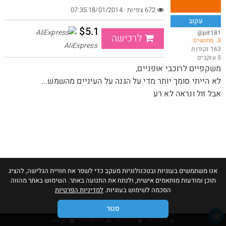
672 צפיות · 18/01/2014 07:35
עקוב
$5.1
@pit181
לרכישה
3. מחושית
משקל אדם משוכלל בפחות ממחיר מנת פלאפל
AliExpress
163 נקודות
5 עוקבים
@MeirCohen40
$6.1
·
·
משקפיים לרוכבי אופניים,
7
4
191
לא הייתי סומך יותר מדי על הגנה על העיניים מהשמש...
אבל זול ונראה לא רע
אנו משתמשים בעוגיות ובטכנולוגיות מעקב כדי לשפר את חוויית הגלישה, להציג
תוכן ומודעות מותאמים אישית, ולנתח את התנועה באתר. השימוש באתר מהווה
הסכמה לשימוש בעוגיות.
למדיניות הפרטיות
סגור
גילוי נאות
כללי שיח
תנאי שימוש
צור קשר