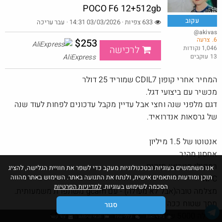
POCO F6 12+512gb
עקוב
633 צפיות · 03/03/2026 14:31
· עבר עריכה
@akivas
6. צרעה
באג? רק לפריים - משלוח חינם ללא הגבלת 49$
$253
לרכישה
1,046 נקודות
13 עוקבים
AliExpress
@No_but_yeah_but_no_
·
·
30
85
2136
המחיר אחרי קופון CDIL7 שמוריד 25 דולר
Amazon
מכשיר עם ביצועי דגל.
דגם מלפני שנה וחצי אבל עדיין מקבל עדכונים לפחות לעוד שנה
של גרסאות אנדרואיד.
אנטוטו של 1.5 מיליון
אחסון מהיר
רמקולי סטריאו חזקים
אנו משתמשים בעוגיות ובטכנולוגיות מעקב כדי לשפר את חוויית הגלישה, להציג
תוכן ומודעות מותאמים אישית, ולנתח את התנועה באתר. השימוש באתר מהווה
NFC
הסכמה לשימוש בעוגיות.
למדיניות הפרטיות
מצלמה טובה(אבל לא מעולה) - עם gcam משתפרת משמעותית.
מסך שטוח ככה שמגן מסך יושב טוב.
סגור
סוללה 5000 שזה בסדר אבל לדור הבא יש כבר 6500
גילוי נאות
כללי שיח
תנאי שימוש
צור קשר