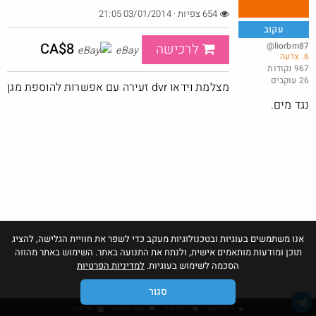
654 צפיות · 03/01/2014 21:05
עקוב
CA$8
@liorbm87
לרכישה
eBay
6. צרעה
Shodan 5$ Lifetime למהירים
967 נקודות
26 עוקבים
@Ronen1n
$5.0
מצלמת וידאו dvr זעירה עם אפשרות להוספת מגן
·
·
1
4
245
נגד מים.
אנו משתמשים בעוגיות ובטכנולוגיות מעקב כדי לשפר את חוויית הגלישה, להציג
תוכן ומודעות מותאמים אישית, ולנתח את התנועה באתר. השימוש באתר מהווה
הסכמה לשימוש בעוגיות.
למדיניות הפרטיות
סגור
גילוי נאות
כללי שיח
תנאי שימוש
צור קשר