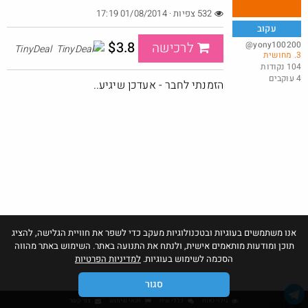
532 צפיות · 01/08/2014 17:19
עקוב
$3.8
@yony100200
לרכישה
TinyDeal
3. מחושית
מנוי קפה לחודש בילוו ב 5 ש"ח (!) - לאומי בונוס
104 נקודות
4 עוקבים
@YuvalS04
₪5.0
הזמנתי לחבר - אעדכן שיגיע..
·
·
1
0
66
חם בכוורת
אנו משתמשים בעוגיות ובטכנולוגיות מעקב כדי לשפר את חוויית הגלישה, להציג
תוכן ומודעות מותאמים אישית, ולנתח את התנועה באתר. השימוש באתר מהווה
הסכמה לשימוש בעוגיות.
למדיניות הפרטיות
סגור
גילוי נאות
כללי שיח
תנאי שימוש
צור קשר
אהבו: