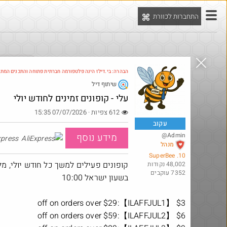
התחברות לכוורת
יט
הדילים המ
הבהרה: בי.דילז הינה פלטפורמה חברתית פתוחה והתכנים המת
שיתוף דיל
Amazon
עלי - קופונים זמינים לחודש יולי
612 צפיות · 07/07/2026 15:35
עקוב
@Admin
מידע נוסף
AliExpress
מנהל
10. SuperBee
קופונים פעילים למשך כל חודש יולי, מל
48,002 נקודות
7352 עוקבים
בשעון ישראל 10:00
$3 off on orders over $29:【ILAFFJUL1】
@כרמלהגלבוע
₪25.0
$47.5
$6 off on orders over $59:【ILAFFJUL2】
·
·
283
10
15
925