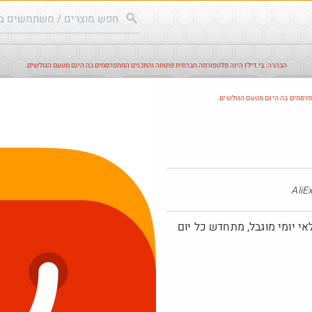
הבהרה: בי.דילז הינה פלטפורמה חברתית פתוחה והתכנים המתפרסמים בה הינם מטעם הגולשים.
עודכנים
הדילים החמים
מוח כוורת
עדכונים מהרשת
חד
פרסמים בה הינם מטעם הגולשים.
אי יומי מוגבל, מתחדש כל יום
@MeirCohen40
@EyalIK70
₪315.0
$6.1
·
·
·
·
8
3
2
108
7
3