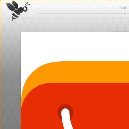
ש בכוורת
@YuvalS04
@Eliranl
₪5.0
·
·
·
·
8
4
415
3
5
29