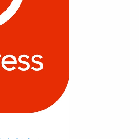
Amazon
משקל אדם משוכלל בפחות ממחיר
מנת פלאפל
מחשבון Casio
@GuyJk
$40.0
·
·
3
13
1
276
הדיל הסתיים
Amazon
המשחק Breathedge חינם ב
Steam
סט 6 מנורות נטענות