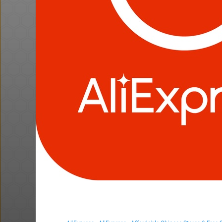
ביחד בשבילך: מילון בבילון AI +
מנוי קפה לחודש בילוו ב 5 ש"ח (!) -
לאומי בונוס
@Ronen1n
@MosheTal
$5.0
·
·
·
·
3
5
751
4
1
28
Shodan 5$ Lifetime למהירים