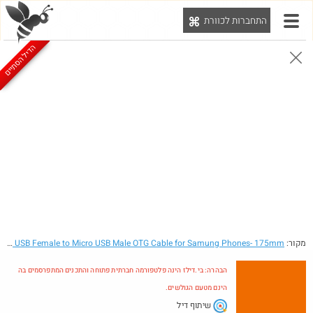
התחברות לכוורת
יט
הדיל הסתיים
הבהרה: בי.דילז הינה פלטפורמה חברתית פתוחה והתכנים המתפרסמים בה הינם מטעם הגולשים.
הדילים המעודכנים
הדילים החמים
מוח כוורת
עדכונים מהרשת
חדש בכוורת
מקור:
- USB Female to Micro USB Male OTG Cable for Samung Phones- 175mm
eal
הבהרה: בי.דילז הינה פלטפורמה חברתית פתוחה והתכנים המתפרסמים בה
הינם מטעם הגולשים.
שיתוף דיל