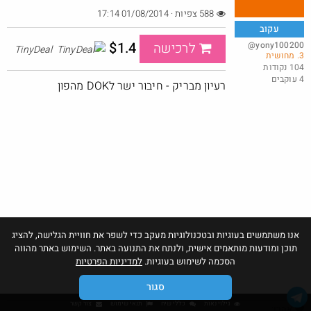
588 צפיות · 01/08/2014 17:14
עקוב
$1.4
@yony100200
לרכישה
TinyDeal
3. מחושית
טיב טעם - 50% הנחה על מגוון מוצרים לחברי מועדון
104 נקודות
4 עוקבים
@BarakElisha00
רעיון מבריק - חיבור ישר לDOK מהפון
·
·
4
3
202
אנו משתמשים בעוגיות ובטכנולוגיות מעקב כדי לשפר את חוויית הגלישה, להציג
תוכן ומודעות מותאמים אישית, ולנתח את התנועה באתר. השימוש באתר מהווה
הסכמה לשימוש בעוגיות.
למדיניות הפרטיות
סגור
גילוי נאות
כללי שיח
תנאי שימוש
צור קשר
אהבו: