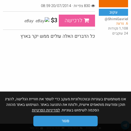
830 צפיות · 20/07/2014 08:59
עקוב
$3
@ShimiGavriel
לרכישה
eBay
6. צרעה
באושר עד , מסך מחשב JVC (וזו כמובן מדבקה) 24 אינטש.
1,108 נקודות
24 עוקבים
@bobsacamano
₪149.0
כל הדברים האלה עולים ממש יקר בארץ
·
·
18
9
379
אנו משתמשים בעוגיות ובטכנולוגיות מעקב כדי לשפר את חוויית הגלישה, להציג
תוכן ומודעות מותאמים אישית, ולנתח את התנועה באתר. השימוש באתר מהווה
הסכמה לשימוש בעוגיות.
למדיניות הפרטיות
סגור
גילוי נאות
כללי שיח
תנאי שימוש
צור קשר
אהבו: