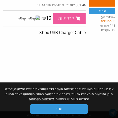
851 צפיות · 10/12/2013 11:44
עקוב
₪13
@amitvak
לרכישה
eBay
3. מחושית
קספ: כיסוי תרמי למניעת התחממות כיסא בטיחות
148 נקודות
19 עוקבים
@כרמלהגלבוע
₪20.0
Xbox USB Charger Cable
·
·
5
5
217
אנו משתמשים בעוגיות ובטכנולוגיות מעקב כדי לשפר את חוויית הגלישה, להציג
תוכן ומודעות מותאמים אישית, ולנתח את התנועה באתר. השימוש באתר מהווה
הסכמה לשימוש בעוגיות.
למדיניות הפרטיות
סגור
גילוי נאות
כללי שיח
תנאי שימוש
צור קשר
אהבו: