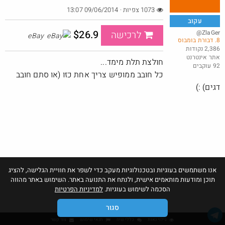
1073 צפיות · 09/06/2014 13:07
עקוב
$26.9
@ZlaGer
לרכישה
eBay
8. דבורת בומבוס
כל המוצרים באתר סטימצקי ב 35 שח .
2,386 נקודות
אתר אינטרנט
@Shlomo59
חולצת תלת מימד...
92 עוקבים
·
·
2
0
285
כל חובב ממופיש צריך אחת כזו (או סתם חובב
דגים) :)
אנו משתמשים בעוגיות ובטכנולוגיות מעקב כדי לשפר את חוויית הגלישה, להציג
תוכן ומודעות מותאמים אישית, ולנתח את התנועה באתר. השימוש באתר מהווה
הסכמה לשימוש בעוגיות.
למדיניות הפרטיות
סגור
גילוי נאות
כללי שיח
תנאי שימוש
צור קשר