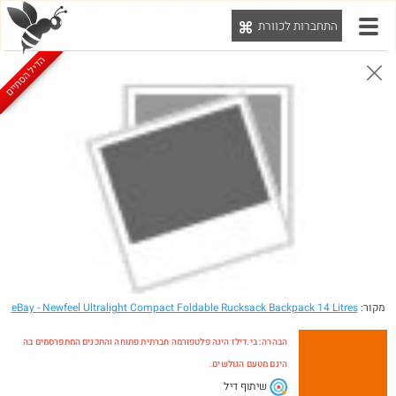
התחברות לכוורת
יט
הדיל הסתיים
הבהרה: בי.דילז הינה פלטפורמה חברתית פתוחה והתכנים המתפרסמים בה הינם מטעם הגולשים.
הדילים המעודכנים
הדילים החמים
מוח כוורת
עדכונים מהרשת
חדש בכוורת
מקור:
- Newfeel Ultralight Compact Foldable Rucksack Backpack 14 Litres
eBay
הבהרה: בי.דילז הינה פלטפורמה חברתית פתוחה והתכנים המתפרסמים בה
הינם מטעם הגולשים.
שיתוף דיל