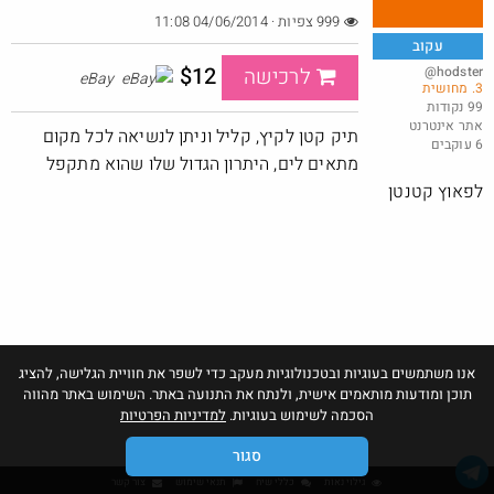
999 צפיות · 04/06/2014 11:08
עקוב
$12
@hodster
לרכישה
eBay
3. מחושית
טיב טעם - 50% הנחה על מגוון מוצרים לחברי מועדון
99 נקודות
אתר אינטרנט
@BarakElisha00
תיק קטן לקיץ, קליל וניתן לנשיאה לכל מקום
6 עוקבים
·
·
4
3
206
מתאים לים, היתרון הגדול שלו שהוא מתקפל
לפאוץ קטנטן
אנו משתמשים בעוגיות ובטכנולוגיות מעקב כדי לשפר את חוויית הגלישה, להציג
תוכן ומודעות מותאמים אישית, ולנתח את התנועה באתר. השימוש באתר מהווה
הסכמה לשימוש בעוגיות.
למדיניות הפרטיות
סגור
גילוי נאות
כללי שיח
תנאי שימוש
צור קשר