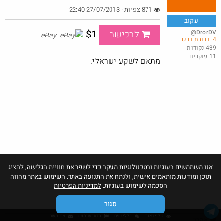
871 צפיות · 27/07/2013 22:40
עקוב
$1
@DrorDV
לרכישה
eBay
4. דבורת דבש
משקל אדם משוכלל בפחות ממחיר מנת פלאפל
439 נקודות
11 עוקבים
@MeirCohen40
$6.1
מתאם לשקע ישראלי.
·
·
7
4
196
אנו משתמשים בעוגיות ובטכנולוגיות מעקב כדי לשפר את חוויית הגלישה, להציג
תוכן ומודעות מותאמים אישית, ולנתח את התנועה באתר. השימוש באתר מהווה
הסכמה לשימוש בעוגיות.
למדיניות הפרטיות
סגור
גילוי נאות
כללי שיח
תנאי שימוש
צור קשר
אהבו: