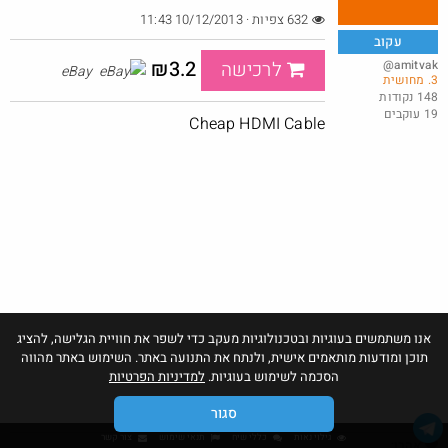
632 צפיות · 10/12/2013 11:43
עקוב
₪3.2
@amitvak
לרכישה
eBay
3. מחושית
באושר עד , מסך מחשב JVC (וזו כמובן מדבקה) 24 אינטש.
148 נקודות
19 עוקבים
@bobsacamano
₪149.0
Cheap HDMI Cable
·
·
0
0
1
Amazon
אנו משתמשים בעוגיות ובטכנולוגיות מעקב כדי לשפר את חוויית הגלישה, להציג
תוכן ומודעות מותאמים אישית, ולנתח את התנועה באתר. השימוש באתר מהווה
הסכמה לשימוש בעוגיות.
למדיניות הפרטיות
סגור
גילוי נאות
כללי שיח
תנאי שימוש
צור קשר
אהבו: