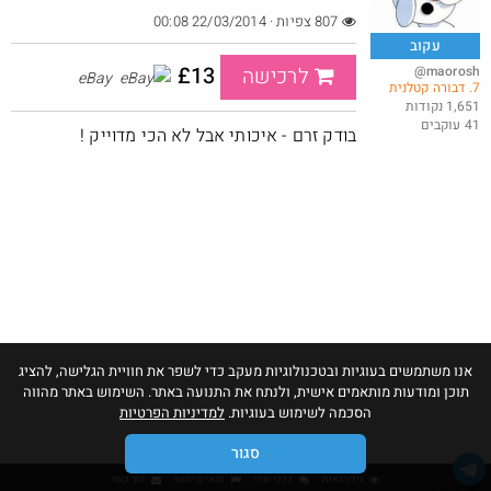
807 צפיות · 22/03/2014 00:08
עקוב
£13
@maorosh
לרכישה
eBay
7. דבורה קטלנית
מנוי קפה לחודש בילוו ב 5 ש"ח (!) - לאומי בונוס
1,651 נקודות
41 עוקבים
@YuvalS04
₪5.0
בודק זרם - איכותי אבל לא הכי מדוייק !
·
·
1
0
68
חם בכוורת
אנו משתמשים בעוגיות ובטכנולוגיות מעקב כדי לשפר את חוויית הגלישה, להציג
תוכן ומודעות מותאמים אישית, ולנתח את התנועה באתר. השימוש באתר מהווה
הסכמה לשימוש בעוגיות.
למדיניות הפרטיות
סגור
גילוי נאות
כללי שיח
תנאי שימוש
צור קשר
אהבו: