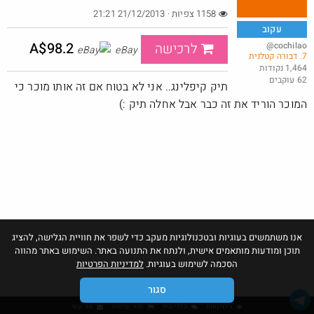
1158 צפיות · 21/12/2013 21:21
עקוב
A$98.2
@cochilao
לרכישה
eBay
7. דבורה קטלנית
Shodan 5$ Lifetime למהירים
1,464 נקודות
62 עוקבים
@Ronen1n
$5.0
תיק קיפלינג.. אני לא בטוח אם זה אותו מוכר כי
·
·
2
5
398
המוכר הוריד את זה כבר אבל אחלה תיק :)
אנו משתמשים בעוגיות ובטכנולוגיות מעקב כדי לשפר את חוויית הגלישה, להציג
תוכן ומודעות מותאמים אישית, ולנתח את התנועה באתר. השימוש באתר מהווה
הסכמה לשימוש בעוגיות.
למדיניות הפרטיות
סגור
גילוי נאות
כללי שיח
תנאי שימוש
צור קשר