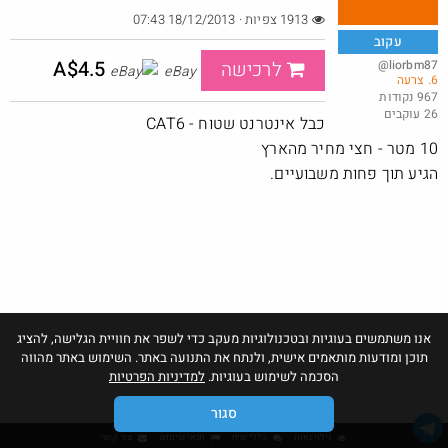
1913 צפיות · 18/12/2013 07:43
עקוב
A$4.5
@liorbm87
לרכישה
eBay
6. צרעה
דיל מטבעות - סוללות נטענות (עם כבל)
967 נקודות
26 עוקבים
@BEeOR
$0.4
כבל אינטרנט שטוח - CAT6
·
·
4
9
939
10 מטר - חצי מחיר מהארץ
הגיע תוך פחות משבועיים.
אנו משתמשים בעוגיות ובטכנולוגיות מעקב כדי לשפר את חוויית הגלישה, להציג
תוכן ומודעות מותאמים אישית, ולנתח את התנועה באתר. השימוש באתר מהווה
הסכמה לשימוש בעוגיות.
למדיניות הפרטיות
סגור
גילוי נאות
כללי שיח
תנאי שימוש
צור קשר