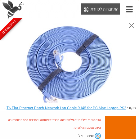
התחברות לכוורת
יט
הדיל הסתיים
הבהרה: בי.דילז הינה פלטפורמה חברתית פתוחה והתכנים המתפרסמים בה הינם מטעם הגולשים.
הדילים המעודכנים
הדילים החמים
מוח כוורת
עדכונים מהרשת
חדש בכוורת
מקור:
- 33FT/10M CAT6 Flat Ethernet Patch Network Lan Cable RJ45 for PC Mac Laptop PS2
הבהרה: בי.דילז הינה פלטפורמה חברתית פתוחה והתכנים המתפרסמים בה
הינם מטעם הגולשים.
שיתוף דיל