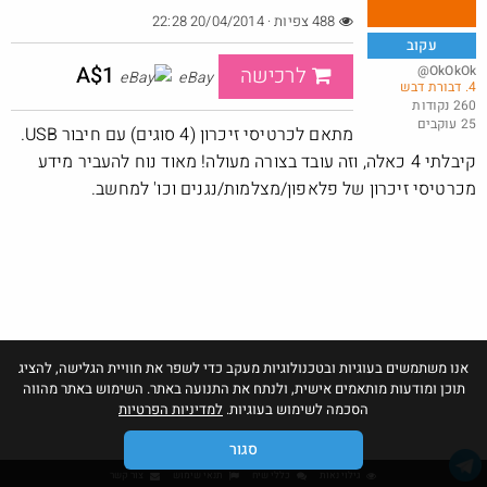
488 צפיות · 20/04/2014 22:28
עקוב
A$1
@OkOkOk
לרכישה
eBay
4. דבורת דבש
ושוב, דקו. פטישון עוצמתי. אני הגעתי ל 58$
260 נקודות
25 עוקבים
@אבי_בי
$58.0
מתאם לכרטיסי זיכרון (4 סוגים) עם חיבור USB.
·
·
3
6
204
קיבלתי 4 כאלה, וזה עובד בצורה מעולה! מאוד נוח להעביר מידע
מכרטיסי זיכרון של פלאפון/מצלמות/נגנים וכו' למחשב.
אנו משתמשים בעוגיות ובטכנולוגיות מעקב כדי לשפר את חוויית הגלישה, להציג
תוכן ומודעות מותאמים אישית, ולנתח את התנועה באתר. השימוש באתר מהווה
הסכמה לשימוש בעוגיות.
למדיניות הפרטיות
סגור
גילוי נאות
כללי שיח
תנאי שימוש
צור קשר