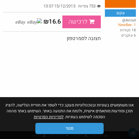
753 צפיות · 15/12/2013 13:07
עקוב
₪16.6
@Aricut
לרכישה
eBay
1. NewBee
חסימת העברת בעלות דרך הדואר
18 נקודות
6 עוקבים
@Shaiogle
חצובה לסמרטפון
·
·
33
9
802
אנו משתמשים בעוגיות ובטכנולוגיות מעקב כדי לשפר את חוויית הגלישה, להציג
תוכן ומודעות מותאמים אישית, ולנתח את התנועה באתר. השימוש באתר מהווה
הסכמה לשימוש בעוגיות.
למדיניות הפרטיות
סגור
גילוי נאות
כללי שיח
תנאי שימוש
צור קשר