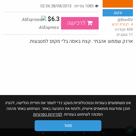
1083 צפיות · 28/08/2013 02:36
עקוב
$6.3
@DrorDV
לרכישה
4. דבורת דבש
שוב דקו נותנים בראש
AliExpress
439 נקודות
11 עוקבים
@אבי_בי
$21.7
·
·
ארנק שממש אהבתי. קצת באסה בלי מקום למטבעות.
22
37
1454
אנו משתמשים בעוגיות ובטכנולוגיות מעקב כדי לשפר את חוויית הגלישה, להציג
תוכן ומודעות מותאמים אישית, ולנתח את התנועה באתר. השימוש באתר מהווה
הסכמה לשימוש בעוגיות.
למדיניות הפרטיות
סגור
גילוי נאות
כללי שיח
תנאי שימוש
צור קשר