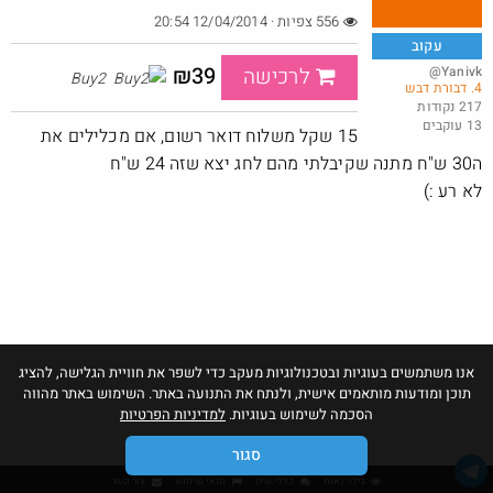
556 צפיות · 12/04/2014 20:54
עקוב
₪39
@Yanivk
לרכישה
Buy2
4. דבורת דבש
מנוי קפה לחודש בילוו ב 5 ש"ח (!) - לאומי בונוס
217 נקודות
13 עוקבים
@YuvalS04
₪5.0
15 שקל משלוח דואר רשום, אם מכלילים את
·
·
1
0
56
ה30 ש"ח מתנה שקיבלתי מהם לחג יצא שזה 24 ש"ח
לא רע :)
אנו משתמשים בעוגיות ובטכנולוגיות מעקב כדי לשפר את חוויית הגלישה, להציג
תוכן ומודעות מותאמים אישית, ולנתח את התנועה באתר. השימוש באתר מהווה
הסכמה לשימוש בעוגיות.
למדיניות הפרטיות
סגור
גילוי נאות
כללי שיח
תנאי שימוש
צור קשר