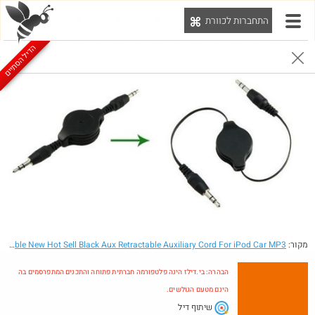
התחברות לכוורת
יט
הדיל הסתיים
הבהרה: בי.דילז הינה פלטפורמה חברתית פתוחה והתכנים המתפרסמים בה הינם מטעם הגולשים.
הדילים המעודכנים
הדילים החמים
מוח כוורת
עדכונים מהרשת
חדש בכוורת
חם בכוורת
Amazon
מקור:
- 3.5mm Cable New Hot Sell Black Aux Retractable Auxiliary Cord For iPod Car MP3
הבהרה: בי.דילז הינה פלטפורמה חברתית פתוחה והתכנים המתפרסמים בה
הינם מטעם הגולשים.
שיתוף דיל