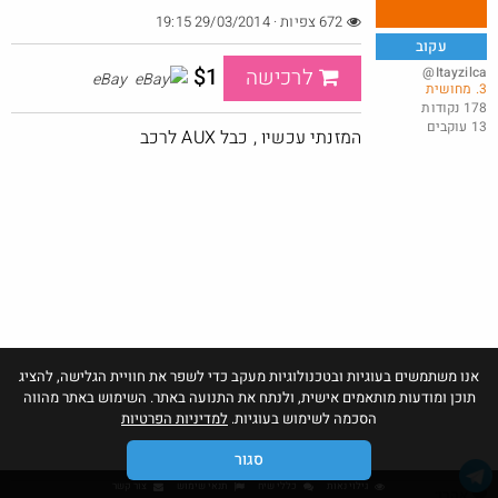
672 צפיות · 29/03/2014 19:15
עקוב
$1
@Itayzilca
לרכישה
eBay
3. מחושית
באג? רק לפריים - משלוח חינם ללא הגבלת 49$
178 נקודות
13 עוקבים
@No_but_yeah_but_no_
המזנתי עכשיו , כבל AUX לרכב
·
·
30
86
2178
אנו משתמשים בעוגיות ובטכנולוגיות מעקב כדי לשפר את חוויית הגלישה, להציג
תוכן ומודעות מותאמים אישית, ולנתח את התנועה באתר. השימוש באתר מהווה
הסכמה לשימוש בעוגיות.
למדיניות הפרטיות
סגור
גילוי נאות
כללי שיח
תנאי שימוש
צור קשר
אהבו: